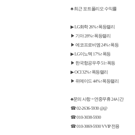
♣ 최근 포트폴리오 수익률
▶ LG화학 26%↑폭등랠리
▶ 기아 28%↑폭등랠리
▶ 에코프로비엠 24%↑폭등
▶ LG이노텍 17%↑폭등
▶ 한국항공우주 51↑폭등
▶ OCI 32%↑폭등랠리
▶ 위메이드 44%↑폭등랠리
♣문의 사항 = 연중무휴 24시간
☎ 02-2636-5930 @@
☎ 010-3038-5930
☎ 010-3069-5930 VVIP 전용