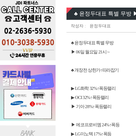
♣ 윤정두대표 특별 무방 ▶ 
작성자 :
윤정두대표
♣ 윤정두대표 특별 무방
▶ 06일 월요일 21시 ~
♣ 개장전 상한가↑따라잡기
▶ LG화학 32%↑폭등랠리
▶ OCI 32%↑폭등랠리
▶ 기아 28%↑폭등랠리
▶ 에코프로비엠 24%↑폭등
▶ LG이노텍 17%↑폭등