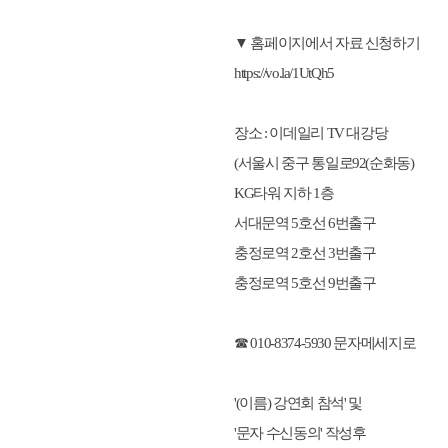
▼ 홈페이지에서 자료 신청하기
https://vo.la/1UtQh5
장소 : 이데일리 TV 대강당
(서울시 중구 통일로92(순화동)
KG타워 지하 1층
서대문역 5호선 6번출구
충정로역 2호선 3번출구
충정로역 5호선 9번출구
☎ 010-8374-5930 문자메세지로
'(이름) 강연회 참석' 및
'문자 수신동의' 작성후