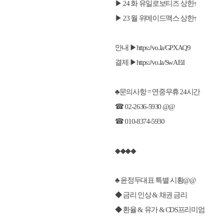
▶ 24 화 유일로보티즈 상한↑
▶ 23 월 위메이드맥스 상한↑
안내 ▶
https://vo.la/GPXAQ9
결제 ▶
https://vo.la/SwAEiI
♣문의사항 = 연중무휴 24시간
☎ 02-2636-5930 @@
☎ 010-8374-5930
◆◆◆◆
♣ 윤정두대표 특별 시황@@
◆ 금리 인상 & 채권 금리
◆ 환율 & 유가 & CDS프리미엄