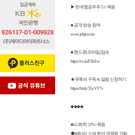
▶ 한국항공우주 51↑폭등
♣ 공개 방송 참여
www.jdipt.co.kr
♣ 핸드폰(모바일)접속
https://vo.la/E5bEw
★유튜브 구독 & 알람 신청하기
https://bit.ly/35yVT7v
◆◆◆◆
♣LG화학 32%↑폭등
◆배터리 소재 분야 경쟁력 강화