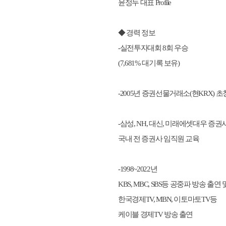
윤정두 대표 Profile
◆ 경력 정보
-실전투자대회 8회 우승
(7,681% 대기록 보유)
-2005년 증권선물거래소(현KRX) 초
-삼성, NH, 대신, 미래에셋대우 증권
국내 전 증권사 임직원 교육
-1998~2022년
KBS, MBC, SBS등 공중파 방송 출연 
한국경제TV, MBN, 이토마토TV등
케이블 경제TV 방송 출연