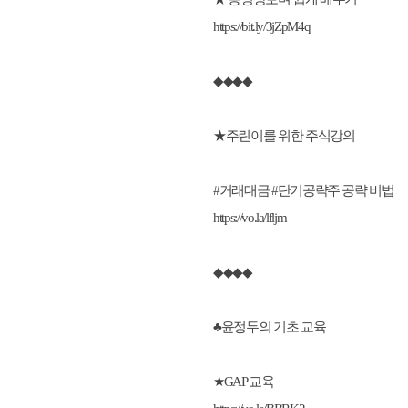
https://bit.ly/3jZpM4q
◆◆◆◆
★주린이를 위한 주식강의
#거래대금 #단기공략주 공략 비법
https://vo.la/lfljm
◆◆◆◆
♣윤정두의 기초 교육
★GAP 교육