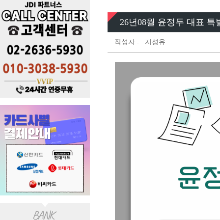
26년08월 윤정두 대표 특
작성자 :
지성유