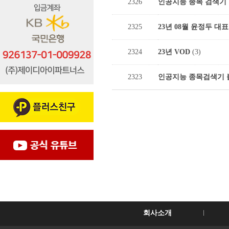
2326
인공지능 종목 검색기 불
2325
23년 08월 윤정두 대
2324
23년 VOD
(3)
2323
인공지능 종목검색기 불
회사소개