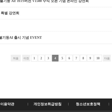
기둥 AI! HTS버전 V1500 수식 오픈 기념 온라인 강연회
표 특별 강연회
기둥AI 출시 기념 EVENT
1
2
3
4
5
6
7
8
9
10
처음
이전
다음
이용약관
개인정보취급방침
청소년보호정책